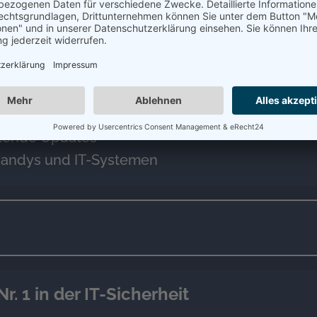
n der Sicherheit von IT-Systemen, Computern,
ko
be für verschiedene Logins
e Geräte
hlende Updates
Handys und IT-Systemen
. 1 in der IT-Sicherheit