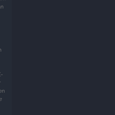
an
n
E-
r
en
e