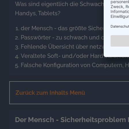
Was sind eigentlich die Schwachstellen i
Handys, Tablets?
der Mensch - das größte Sicherheitsrisi
Passwörter - zu schwach und oft dassel
Fehlende Übersicht über netzwerkfähig
Veraltete Soft- und/oder Hardware, fe
Falsche Konfiguration von Computern, 
Zurück zum Inhalts Menü
Der Mensch - Sicherheitsproblem Nr