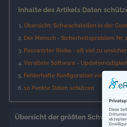
Inhalte des Artikels Daten schütz
Übersicht: Schwachstellen in der Com
Der Mensch - Sicherheitsproblem Nr. 1 
Passwörter Risiko - oft viel zu unsicher
Veraltete Software - Updatemüdigkei
Fehlerhafte Konfiguration von Compu
10 Punkte Daten schützen
Übersicht der größten Schwachstell