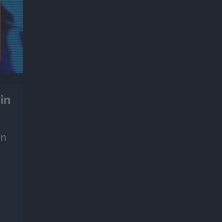
in
in