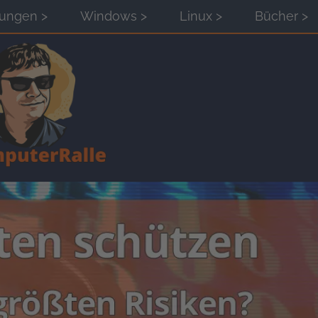
tungen >
Windows >
Linux >
Bücher >